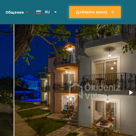
Добавить виллу
Общение
RU