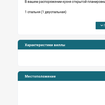
В вашем распоряжении кухня открытой планировки,
1 спальня (1 двуспальная)
Диван-кровать, который может быть 1 или 2 кров
П
1 ванная + 1 туалет
Общий бассейн и ухоженный сад с другими 11 ква
Характеристики виллы
Размеры бассейна - длина: 8 м, ширина: 4 м, глубина
Электроприборы:
Кондиционер в каждой комнате, телевизор (спутни
Местоположение
холодильник, плита, тостер, чайник, посуда. В об
и сушилкой.
Услуги: