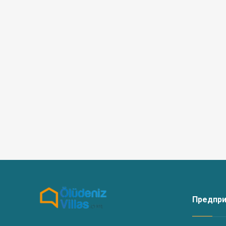
во время пребывания. Если в результате проверок,
повреждений, залог, полученный под расписку, во
Действия, которые можно сделать в Фетхие:
Полеты на параплане с уникального вида на Бабад
Рафтинг, Дайвинг, Катание на лошадях, Прогулки 
Предпр