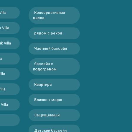
Villa
Консервативная
вилла
 Villa
рядом с рекой
k Villa
Частный бассейн
la
бассейн с
подогревом
illa
Квартира
illa
Близко к морю
Villa
Защищенный
Детский бассейн