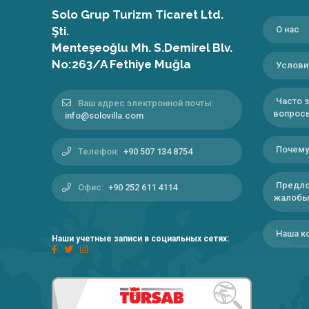
Solo Grup Turizm Ticaret Ltd.
Şti.
О нас
Menteşeoğlu Mh. S.Demirel Blv.
No:263/A Fethiye Muğla
Услови
Часто 
Ваш адрес электронной почты:
вопрос
info@solovilla.com
Почему
Телефон:
+90 507 134 8754
Предло
Офис:
+90 252 611 4114
жалоб
Наша к
Наши учетные записи в социальных сетях: