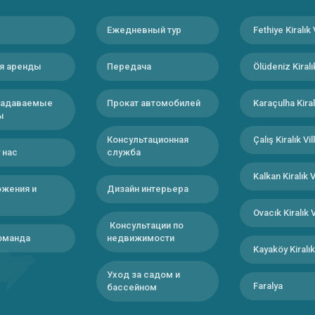
Ежедневный тур
Fethiye Kiralık 
я аренды
Передача
Ölüdeniz Kiralık
задаваемые
Прокат автомобилей
Karaçulha Kiralı
ы
Консультационная
Çalış Kiralık Vil
 нас
служба
Kalkan Kiralık V
жения и
Дизайн интерьера
ы
Ovacık Kiralık V
Консультации по
оманда
недвижимости
Kayaköy Kiralık 
Уход за садом и
Faralya
бассейном