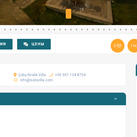
РИИ
ЦЕНЫ
5
1
Çalış Kiralık Villa
+90 507 134 8754
info@solovilla.com