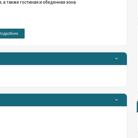
 а также гостиная и обеденная зона.
атями
одробнее
ртирами в комплексе
: 1,60 см
ковое телевидение), утюг и гладильная доска,
ъекте также есть общая прачечная со стиральной машиной