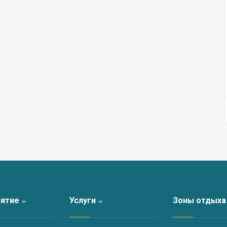
 проводимых в день отъезда, нет никаких потерь или
звращается вручную.
аг, Сафари на квадроциклах, Сафари на джипах,
по Ликии, Ежедневные туры на яхте
иятие
Услуги
Зоны отдых