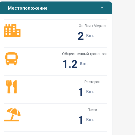
Местоположение
Эн Якин Меркез
2
Km.
Общественный транспорт
1.2
Km.
Ресторан
1
Km.
Пляж
1
Km.