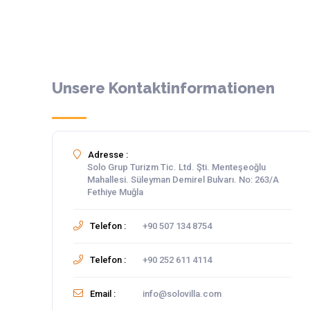
Unsere Kontaktinformationen
Adresse :
Solo Grup Turizm Tic. Ltd. Şti. Menteşeoğlu
Mahallesi. Süleyman Demirel Bulvarı. No: 263/A
Fethiye Muğla
Telefon :
+90 507 134 8754
Telefon :
+90 252 611 4114
Email :
info@solovilla.com