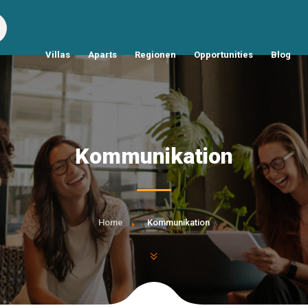
Villas
Aparts
Regionen
Opportunities
Blog
Kommunikation
Home
Kommunikation