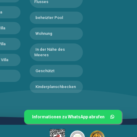
Flusses
la
beheizter Pool
illa
Wohnung
illa
In der Nähe des
Meeres
Villa
Geschützt
Kinderplanschbecken
Informationen zu WhatsApp abrufen