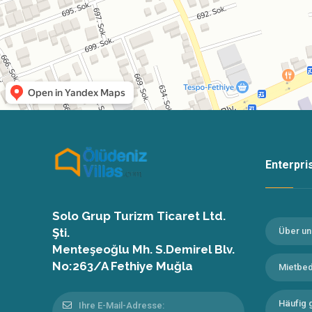
Enterpr
Solo Grup Turizm Ticaret Ltd.
Şti.
Über un
Menteşeoğlu Mh. S.Demirel Blv.
No:263/A Fethiye Muğla
Mietbe
Häufig g
Ihre E-Mail-Adresse: