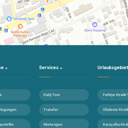
ise
Services
Urlaubsgebie
s
Daily Tour
Fethiye Kiralık 
dingungen
Transfer
Ölüdeniz Kiralık
estellte
Mietwagen
Karaçulha Kiralı