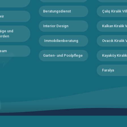
Beratungsdienst
Çalış Kiralık Vil
wir
Interior Design
Kalkan Kiralık V
äge und
erden
Immobilienberatung
Ovacık Kiralık V
Team
Garten- und Poolpflege
Kayaköy Kiralık 
Faralya