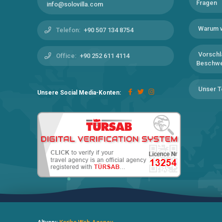
Fragen
info@solovilla.com
Warum 
Telefon:
+90 507 134 8754
Vorschl
Office:
+90 252 611 4114
Beschw
Unser 
Unsere Social Media-Konten: