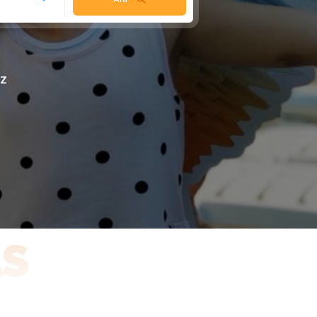
iz
AS