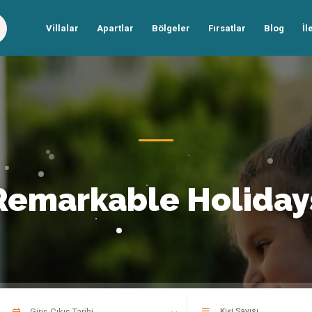
Villalar
Apartlar
Bölgeler
Fırsatlar
Blog
İl
Remarkable Holiday
Kişi Sayısı