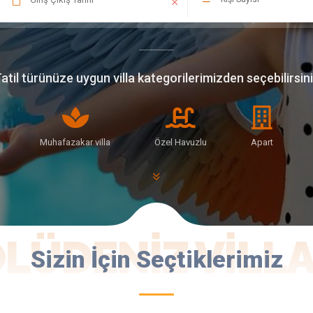
atil türünüze uygun villa kategorilerimizden seçebilirsin
Muhafazakar villa
Özel Havuzlu
Apart
LÜDENIZ VILL
Sizin İçin Seçtiklerimiz