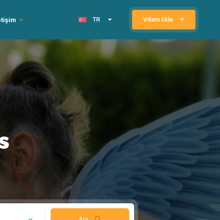
Villanı Ekle
etişim
TR
s
Ara