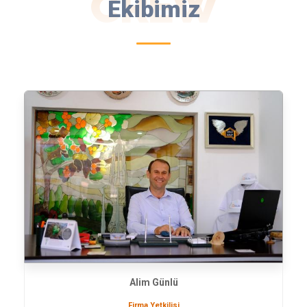
CREW
Ekibimiz
Alim Günlü
Firma Yetkilisi