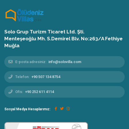
Solo Grup Turizm Ticaret Ltd. Şti.
Menteşeoğlu Mh. S.Demirel Blv. No:263/A Fethiye
Muğla
E-posta adresiniz:
info@solovilla.com
Telefon:
+90 507 134 8754
Ofis:
+90 252 611 4114
Sosyal Medya Hesaplarımız: