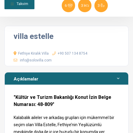
Takvim
6
3
3
villa estelle
Fethiye Kiralık Villa
+90 507 134 8754
info@solovilla.com
Açıklamalar
"Kültür ve Turizm Bakanlığı Konut İzin Belge
Numarası: 48-809"
Kalabalık aileler ve arkadaş grupları için mükemmel bir
seçim olan Villa Estelle, Fethiye’nin Yeşilüzümlü
mevkiinde doğa ile iç içe huzurlu bir konumda yer