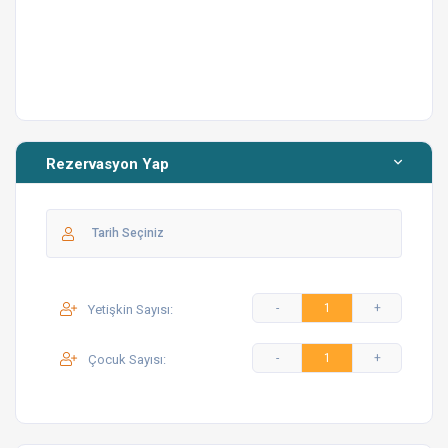
fırın, ocak, mikrodalga fırın, kettle, yemek takımı, çatal-
bıçak seti, tencere, tava, bardak ve diğer mutfak
ekipmanları mevcuttur.
Salon: 8 kişilik yemek masası, oturma grubu, klima ve
televizyon bulunmaktadır.
Rezervasyon Yap
Bahçe: Özel yüzme havuzu (9 metre x 4 metre, 1.30–
1.45 metre derinlik), şezlong, şemsiye, yemek masası ve
barbekü alanı bulunmaktadır.
+Bölge Hakkında
Fethiye’ye bağlı Yeşilüzümlü mevkiinde bulunan Villa
Yetişkin Sayısı:
Estelle, doğa yürüyüşleri, köy hayatı ve sakin bir
atmosfer sunar. Aynı zamanda şehir merkezine ve
Çocuk Sayısı:
popüler sahil noktalarına yakın konumda yer alır. Alışveriş
yapılabilecek marketler ve yerel restoranlar bölgeye kısa
mesafededir.