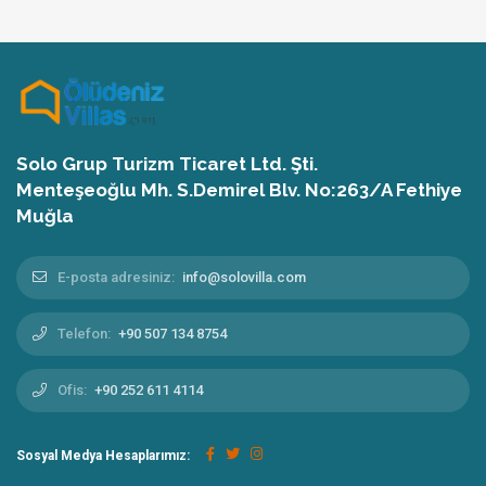
Solo Grup Turizm Ticaret Ltd. Şti.
Menteşeoğlu Mh. S.Demirel Blv. No:263/A Fethiye
Muğla
E-posta adresiniz:
info@solovilla.com
Telefon:
+90 507 134 8754
Ofis:
+90 252 611 4114
Sosyal Medya Hesaplarımız: