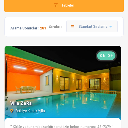
Filtreler
Standart Sıralama
Sırala: :
Arama Sonuçları:
281
0 ₺ - 0 ₺
Villa ZeRa
Fethiye Kiralık Villa
'' Kültür ve turizm bakanlığı konut izin belge numarası: 48-7379 ''